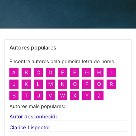
Autores populares
Encontre autores pela primeira letra do nome:
A
B
C
D
E
F
G
H
I
J
K
L
M
N
O
P
Q
R
S
T
U
V
W
X
Y
Z
Autores mais populares:
Autor desconhecido
Clarice Lispector